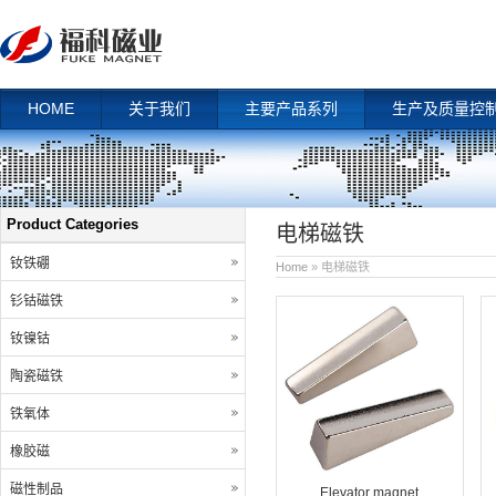
HOME
关于我们
主要产品系列
生产及质量控
Product Categories
电梯磁铁
钕铁硼
Home
» 电梯磁铁
钐钴磁铁
钕镍钴
陶瓷磁铁
铁氧体
橡胶磁
磁性制品
Elevator magnet