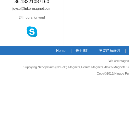
86.18221087160
joyce@fuke-magnet.com
24 hours for you!
Home
关于我们
主要产品系列
We are magnet
Supplying Neodymium (NdFeB) Magnets,Ferrite Magnets,Alnico Magnets,Sm
Copy©2013/Ningbo Fuke